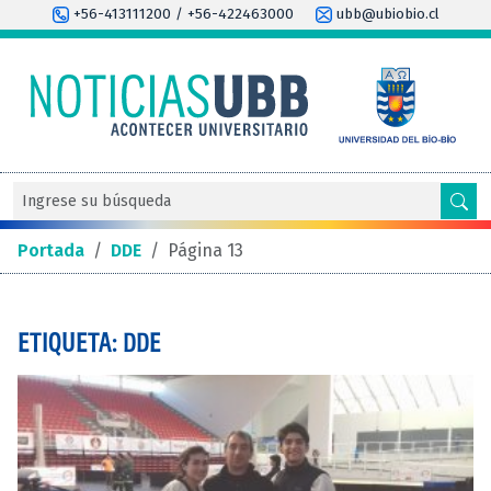
+56-413111200 / +56-422463000
ubb@ubiobio.cl
Portada
/
DDE
/
Página 13
ETIQUETA: DDE