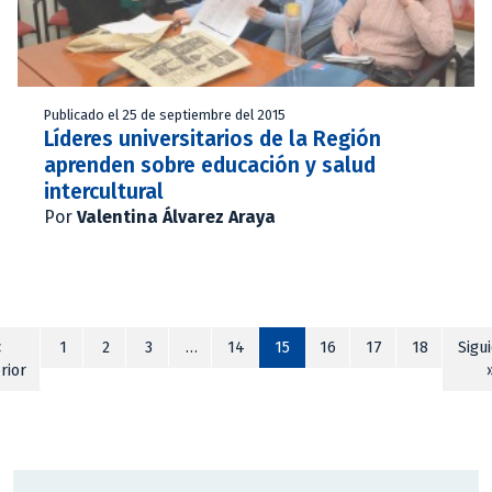
Publicado el 25 de septiembre del 2015
Líderes universitarios de la Región
aprenden sobre educación y salud
intercultural
Por
Valentina Álvarez Araya
«
1
2
3
…
14
15
16
17
18
Sigu
rior