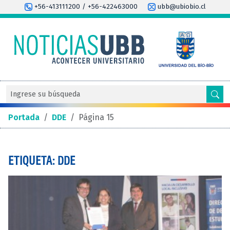
+56-413111200 / +56-422463000
ubb@ubiobio.cl
Portada
/
DDE
/
Página 15
ETIQUETA: DDE