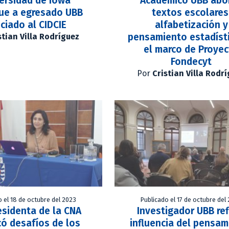
ersidad de Iowa
Académico UBB abo
gue a egresado UBB
textos escolares
ciado al CIDCIE
alfabetización y
pensamiento estadíst
stian Villa Rodríguez
el marco de Proye
Fondecyt
Por
Cristian Villa Rodr
o el 18 de octubre del 2023
Publicado el 17 de octubre del
esidenta de la CNA
Investigador UBB ref
ó desafíos de los
influencia del pensa