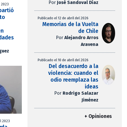
Por
José Sandoval Díaz
l 2023
partió
to
Publicado el 12 de abril del 2026
Memorias de la Vuelta
en
de Chile
idades
Por
Alejandro Arros
Aravena
íguez
Publicado el 10 de abril del 2026
Del desacuerdo a la
violencia: cuando el
odio reemplaza las
ideas
Por
Rodrigo Salazar
Jiménez
+ Opiniones
l 2023