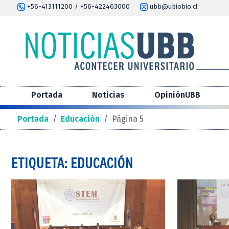
+56-413111200 / +56-422463000
ubb@ubiobio.cl
Portada
Noticias
OpiniónUBB
Portada
/
Educación
/
Página 5
ETIQUETA: EDUCACIÓN