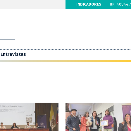
INDICADORES:
UF:
40844.7
Entrevistas