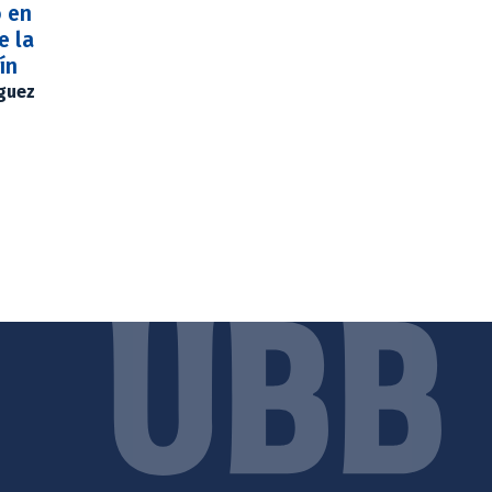
o en
e la
ín
íguez