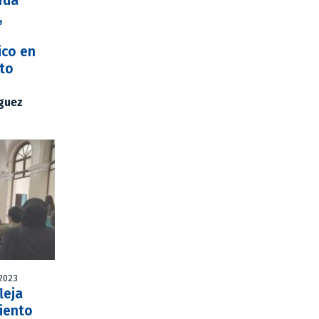
rda
,
ico en
cto
íguez
 2023
leja
miento