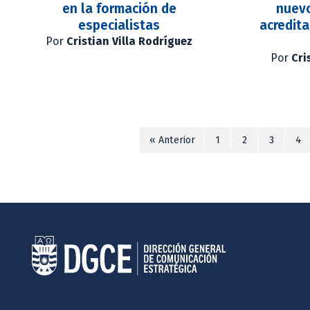
en la formación de
nuev
especialistas
acredit
Por
Cristian Villa Rodríguez
Por
Cri
« Anterior
1
2
3
4