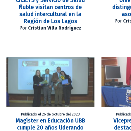
CIISETS y Servicio de Salud
Univ
Ñuble visitan centros de
distin
salud intercultural en la
aso
Región de Los Lagos
Por
Cri
Por
Cristian Villa Rodríguez
Publicado el 26 de octubre del 2023
Publicad
Magíster en Educación UBB
Vicepr
cumple 20 años liderando
destac