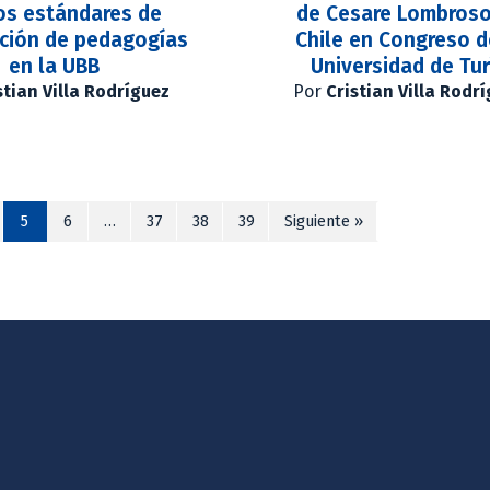
os estándares de
de Cesare Lombros
ación de pedagogías
Chile en Congreso d
en la UBB
Universidad de Tur
stian Villa Rodríguez
Por
Cristian Villa Rodr
5
6
…
37
38
39
Siguiente »