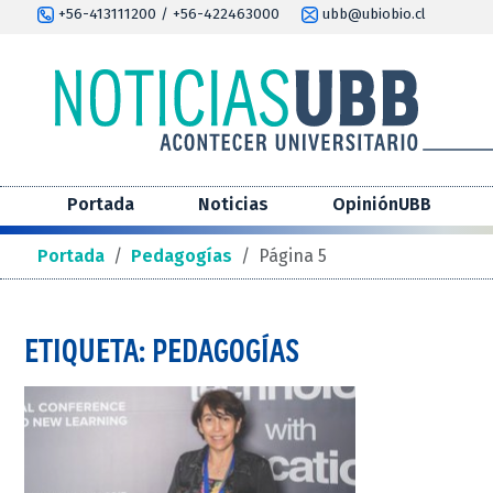
+56-413111200 / +56-422463000
ubb@ubiobio.cl
Portada
Noticias
OpiniónUBB
Portada
/
Pedagogías
/
Página 5
ETIQUETA: PEDAGOGÍAS