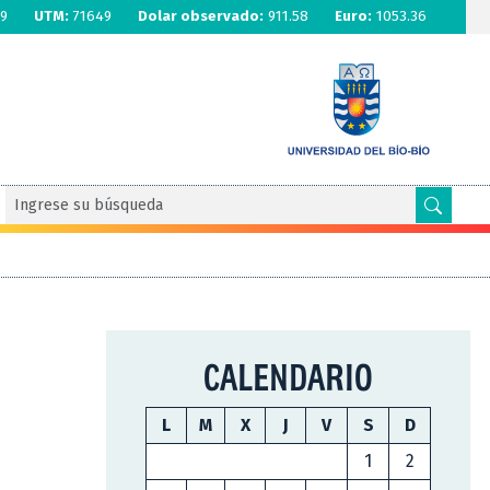
9
UTM:
71649
Dolar observado:
911.58
Euro:
1053.36
CALENDARIO
L
M
X
J
V
S
D
1
2