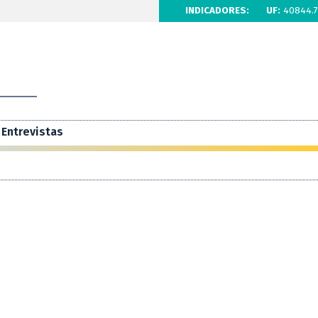
INDICADORES:
UF:
40844.7
Entrevistas