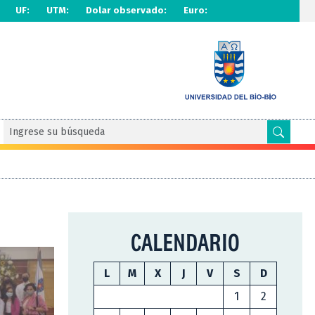
UF:
UTM:
Dolar observado:
Euro:
CALENDARIO
L
M
X
J
V
S
D
1
2