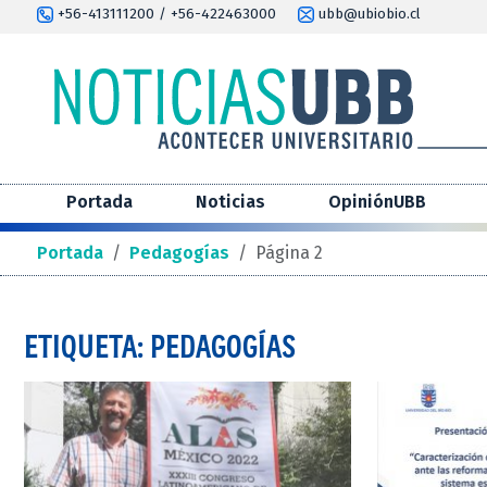
+56-413111200 / +56-422463000
ubb@ubiobio.cl
Portada
Noticias
OpiniónUBB
Portada
/
Pedagogías
/
Página 2
ETIQUETA: PEDAGOGÍAS