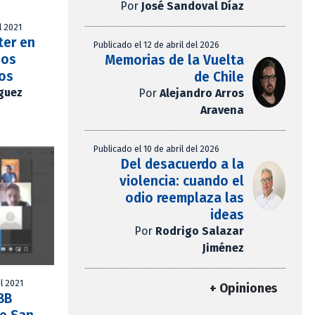
Por
José Sandoval Díaz
l 2021
ter en
Publicado el 12 de abril del 2026
sos
Memorias de la Vuelta
vos
de Chile
íguez
Por
Alejandro Arros
Aravena
Publicado el 10 de abril del 2026
Del desacuerdo a la
violencia: cuando el
odio reemplaza las
ideas
Por
Rodrigo Salazar
Jiménez
l 2021
+ Opiniones
BB