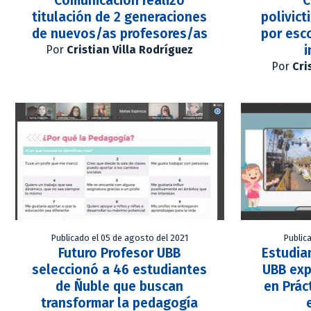
Comunicación realizó
C
titulación de 2 generaciones
polivic
de nuevos/as profesores/as
por esc
i
Por
Cristian Villa Rodríguez
Por
Cri
Publicado el 05 de agosto del 2021
Publica
Futuro Profesor UBB
Estudia
seleccionó a 46 estudiantes
UBB exp
de Ñuble que buscan
en Prác
transformar la pedagogía