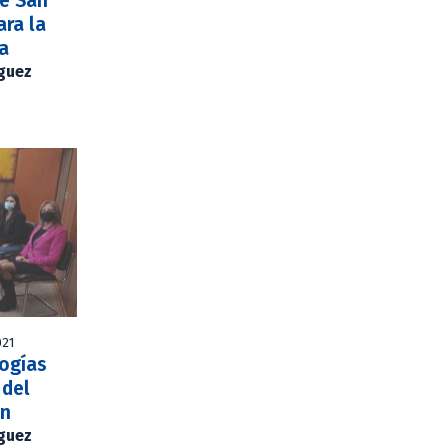
de San
ara la
ca
íguez
021
ogías
 del
án
íguez