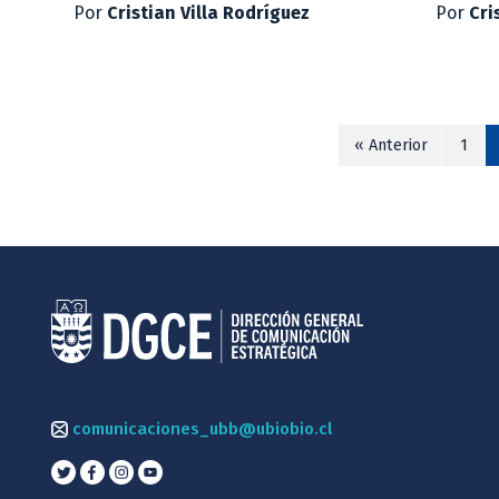
Por
Cristian Villa Rodríguez
Por
Cri
« Anterior
1
comunicaciones_ubb@ubiobio.cl