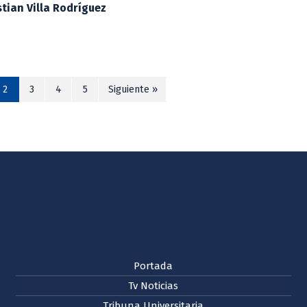
stian Villa Rodríguez
2
3
4
5
Siguiente »
Portada
Tv Noticias
Tribuna Universitaria