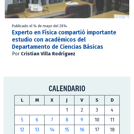
Publicado el 14 de mayo del 2014
Experto en Física compartió importante
estudio con académicos del
Departamento de Ciencias Básicas
Por
Cristian Villa Rodríguez
CALENDARIO
L
M
X
J
V
S
D
1
2
3
4
5
6
7
8
9
10
11
12
13
14
15
16
17
18