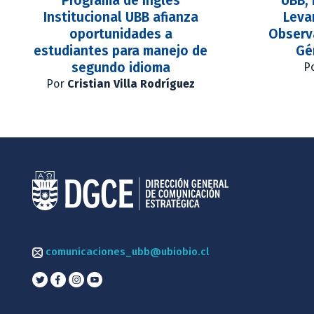
Programa de Inglés
UBB, 
Institucional UBB afianza
Leva
oportunidades a
Observ
estudiantes para manejo de
Gé
segundo idioma
P
Por
Cristian Villa Rodríguez
comunicaciones_ubb@ubiobio.cl