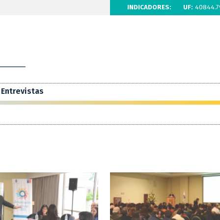
INDICADORES:
UF:
40844.7
Entrevistas