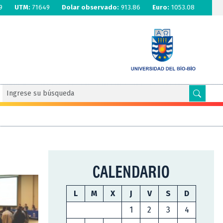
9
UTM:
71649
Dolar observado:
913.86
Euro:
1053.08
CALENDARIO
L
M
X
J
V
S
D
1
2
3
4