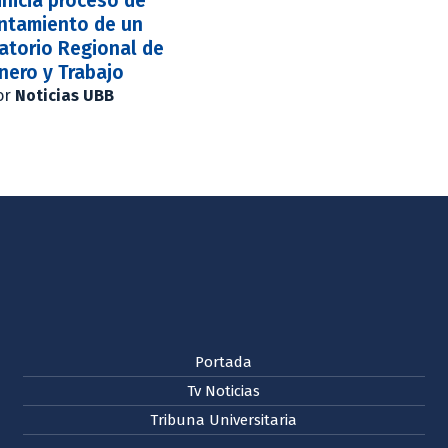
inicia proceso de
ntamiento de un
atorio Regional de
nero y Trabajo
or
Noticias UBB
Portada
Tv Noticias
Tribuna Universitaria