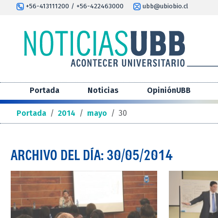
+56-413111200 / +56-422463000
ubb@ubiobio.cl
Portada
Noticias
OpiniónUBB
Portada
/
2014
/
mayo
/
30
ARCHIVO DEL DÍA: 30/05/2014