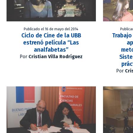
Publicado el 16 de mayo del 2014
Publica
Ciclo de Cine de la UBB
Trabajo
estrenó película “Las
ap
analfabetas”
met
Siste
Por
Cristian Villa Rodríguez
prác
Por
Cri