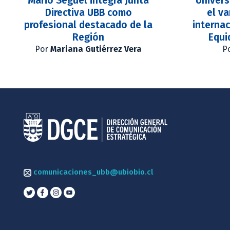
Mario Seguel integra Junta
Univers
Directiva UBB como
el v
profesional destacado de la
internac
Región
Equi
Por
Mariana Gutiérrez Vera
P
comunicaciones_ubb@ubiobio.cl