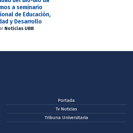
idad del Bío-Bío da
amos a seminario
ional de Educación,
dad y Desarrollo
or
Noticias UBB
Portada
Tv Noticias
Tribuna Universitaria