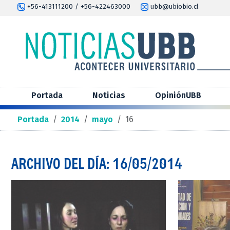
+56-413111200 / +56-422463000
ubb@ubiobio.cl
Portada
Noticias
OpiniónUBB
Portada
/
2014
/
mayo
/
16
ARCHIVO DEL DÍA: 16/05/2014