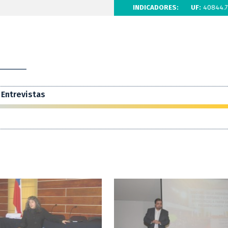
INDICADORES:
UF:
40844.7
Entrevistas