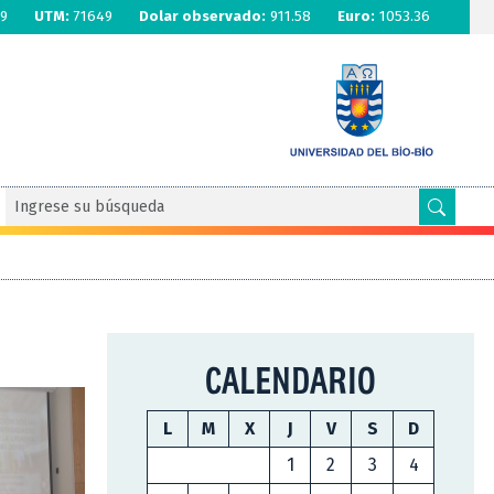
9
UTM:
71649
Dolar observado:
911.58
Euro:
1053.36
CALENDARIO
L
M
X
J
V
S
D
1
2
3
4