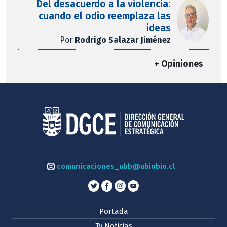
Del desacuerdo a la violencia:
cuando el odio reemplaza las
ideas
Por
Rodrigo Salazar Jiménez
+ Opiniones
comunicaciones_ubb@ubiobio.cl
Portada
Tv Noticias