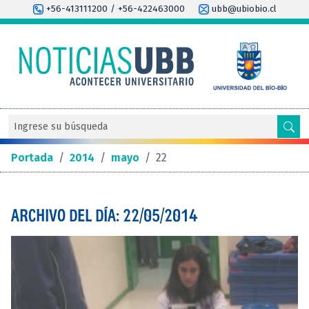
+56-413111200 / +56-422463000
ubb@ubiobio.cl
Portada
/
2014
/
mayo
/
22
ARCHIVO DEL DÍA: 22/05/2014