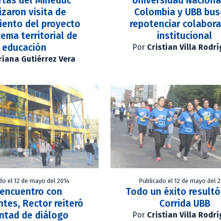
rtas del Mineduc
Universidad Naciona
izaron visita de
Colombia y UBB bus
iento del proyecto
repotenciar colabor
tema territorial de
institucional
educación
Por
Cristian Villa Rodr
iana Gutiérrez Vera
do el 12 de mayo del 2014
Publicado el 12 de mayo del 
 encuentro con
Todo un éxito resultó
ntes, Rector reiteró
Corrida UBB
ntad de diálogo
Por
Cristian Villa Rodr