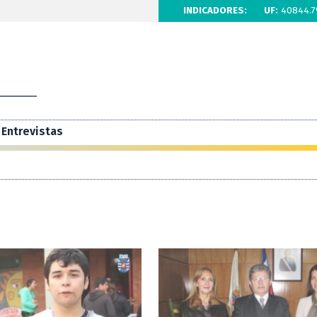
INDICADORES:
UF:
40844.7
Entrevistas