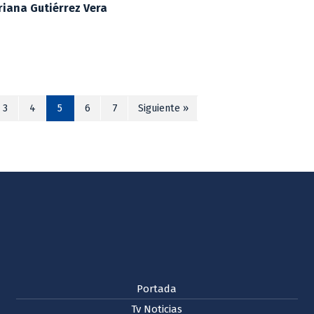
iana Gutiérrez Vera
3
4
5
6
7
Siguiente »
Portada
Tv Noticias