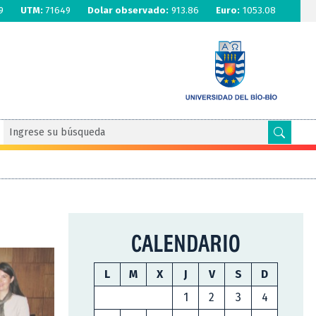
9
UTM:
71649
Dolar observado:
913.86
Euro:
1053.08
CALENDARIO
L
M
X
J
V
S
D
1
2
3
4