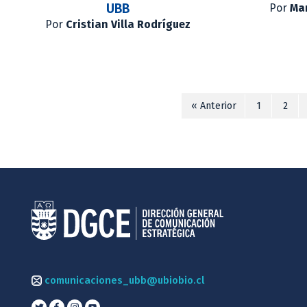
UBB
Por
Mar
Por
Cristian Villa Rodríguez
« Anterior
1
2
comunicaciones_ubb@ubiobio.cl