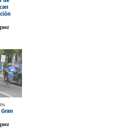
l de
can
ación
íguez
2014
 Gran
íguez