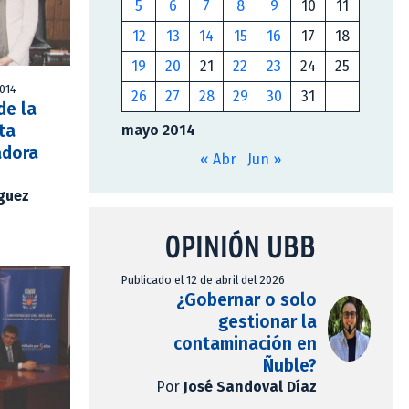
5
6
7
8
9
10
11
12
13
14
15
16
17
18
19
20
21
22
23
24
25
2014
26
27
28
29
30
31
de la
ita
mayo 2014
adora
« Abr
Jun »
íguez
OPINIÓN UBB
Publicado el 12 de abril del 2026
¿Gobernar o solo
gestionar la
contaminación en
Ñuble?
Por
José Sandoval Díaz