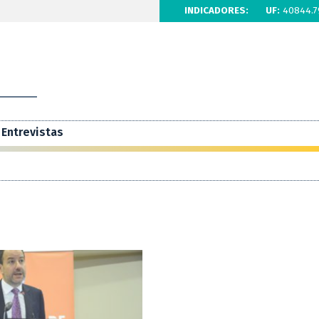
INDICADORES:
UF:
40844.7
Entrevistas