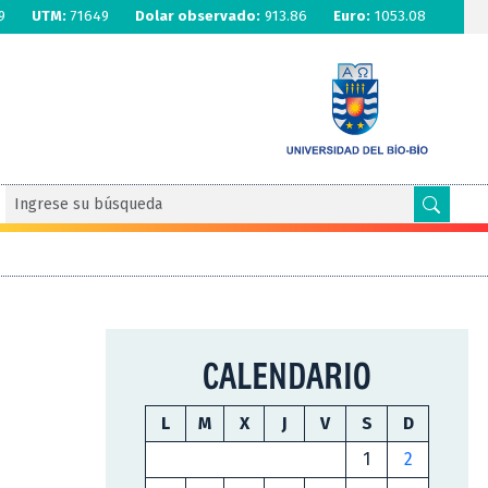
9
UTM:
71649
Dolar observado:
913.86
Euro:
1053.08
CALENDARIO
L
M
X
J
V
S
D
1
2