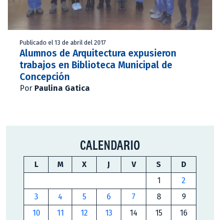
Publicado el 13 de abril del 2017
Alumnos de Arquitectura expusieron
trabajos en Biblioteca Municipal de
Concepción
Por
Paulina Gatica
CALENDARIO
L
M
X
J
V
S
D
1
2
3
4
5
6
7
8
9
10
11
12
13
14
15
16