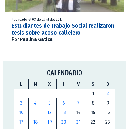
Publicado el 03 de abril del 2017
Estudiantes de Trabajo Social realizaron
tesis sobre acoso callejero
Por
Paulina Gatica
CALENDARIO
L
M
X
J
V
S
D
1
2
3
4
5
6
7
8
9
10
11
12
13
14
15
16
17
18
19
20
21
22
23