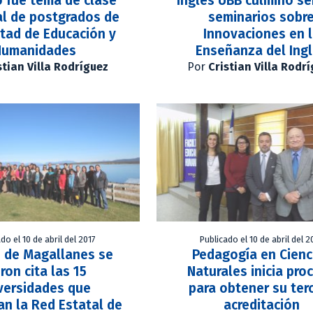
 fue tema de clase
Inglés UBB culminó se
al de postgrados de
seminarios sobr
ltad de Educación y
Innovaciones en 
Humanidades
Enseñanza del Ing
stian Villa Rodríguez
Por
Cristian Villa Rodr
do el 10 de abril del 2017
Publicado el 10 de abril del 2
. de Magallanes se
Pedagogía en Cienc
ron cita las 15
Naturales inicia pro
versidades que
para obtener su ter
n la Red Estatal de
acreditación