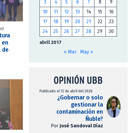
3
4
5
6
7
8
9
10
11
12
13
14
15
16
17
18
19
20
21
22
23
017
24
25
26
27
28
29
30
tura
s en
abril 2017
l de
« Mar
May »
OPINIÓN UBB
Publicado el 12 de abril del 2026
¿Gobernar o solo
gestionar la
contaminación en
Ñuble?
Por
José Sandoval Díaz