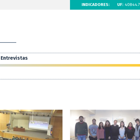
INDICADORES:
UF:
40844.7
Entrevistas