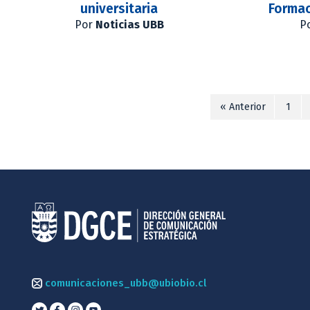
universitaria
Formac
Por
Noticias UBB
P
« Anterior
1
comunicaciones_ubb@ubiobio.cl