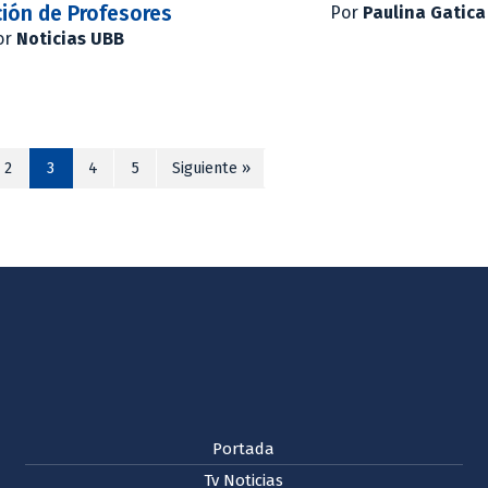
ión de Profesores
Por
Paulina Gatica
or
Noticias UBB
2
3
4
5
Siguiente »
Portada
Tv Noticias