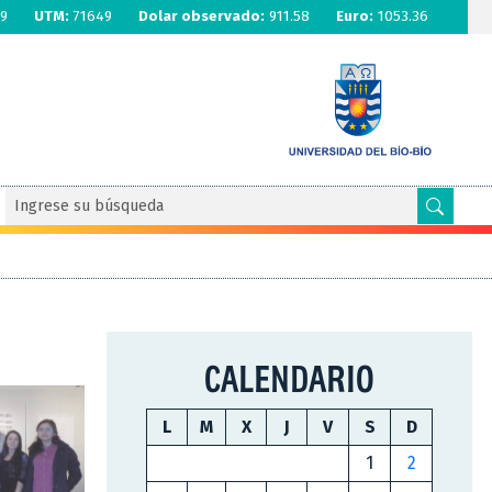
9
UTM:
71649
Dolar observado:
911.58
Euro:
1053.36
CALENDARIO
L
M
X
J
V
S
D
1
2