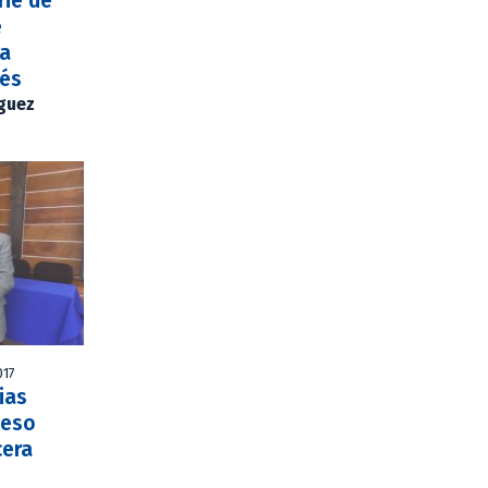
rie de
e
la
lés
íguez
017
ias
ceso
cera