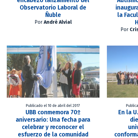
encabezó lanzamiento del
Autismo
Observatorio Laboral de
inaugur
Ñuble
la Facu
Por
André Alvial
Por
Cri
Publicado el 10 de abril del 2017
Publica
UBB conmemora 70º
En la U
aniversario: Una fecha para
die
celebrar y reconocer el
uni
esfuerzo de la comunidad
conforma