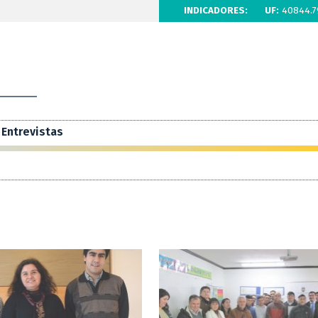
INDICADORES:
UF:
40844.7
Entrevistas