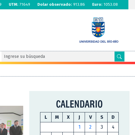
9
UTM:
71649
Dolar observado:
913.86
Euro:
1053.08
CALENDARIO
L
M
X
J
V
S
D
1
2
3
4