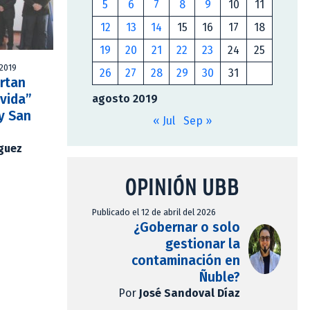
5
6
7
8
9
10
11
12
13
14
15
16
17
18
19
20
21
22
23
24
25
 2019
26
27
28
29
30
31
rtan
 vida”
agosto 2019
 y San
« Jul
Sep »
íguez
OPINIÓN UBB
Publicado el 12 de abril del 2026
¿Gobernar o solo
gestionar la
contaminación en
Ñuble?
Por
José Sandoval Díaz