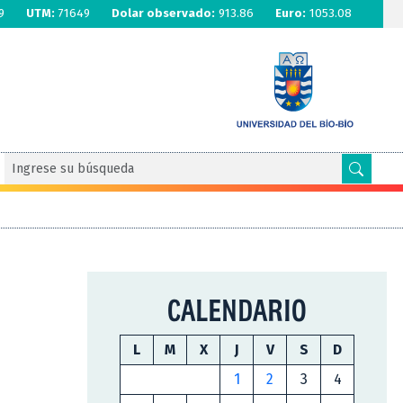
9
UTM:
71649
Dolar observado:
913.86
Euro:
1053.08
CALENDARIO
L
M
X
J
V
S
D
1
2
3
4