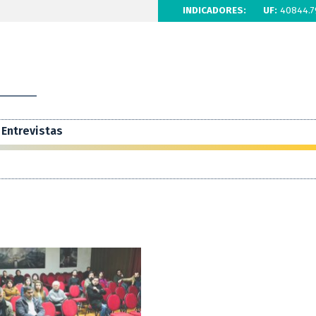
INDICADORES:
UF:
40844.7
Entrevistas