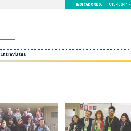
INDICADORES:
UF:
40844.7
Entrevistas