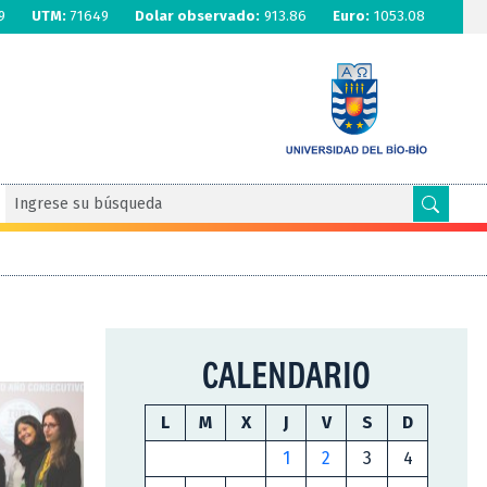
9
UTM:
71649
Dolar observado:
913.86
Euro:
1053.08
CALENDARIO
L
M
X
J
V
S
D
1
2
3
4