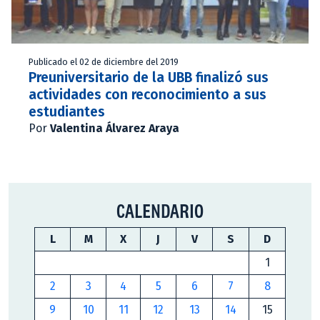
Publicado el 02 de diciembre del 2019
Preuniversitario de la UBB finalizó sus
actividades con reconocimiento a sus
estudiantes
Por
Valentina Álvarez Araya
CALENDARIO
L
M
X
J
V
S
D
1
2
3
4
5
6
7
8
9
10
11
12
13
14
15