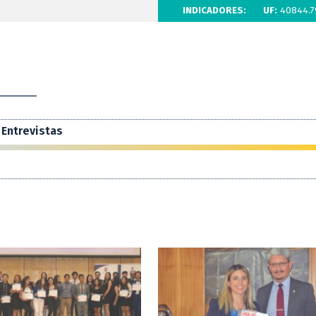
INDICADORES:
UF:
40844.7
Entrevistas