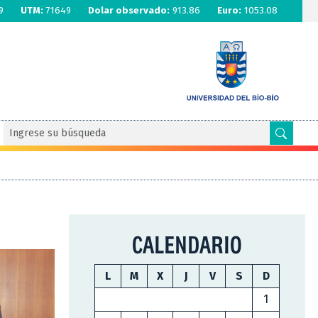
9
UTM:
71649
Dolar observado:
913.86
Euro:
1053.08
CALENDARIO
L
M
X
J
V
S
D
1