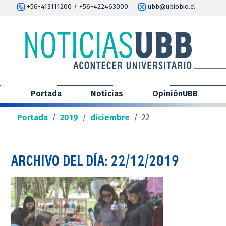
+56-413111200 / +56-422463000
ubb@ubiobio.cl
Portada
Noticias
OpiniónUBB
Portada
/
2019
/
diciembre
/
22
ARCHIVO DEL DÍA: 22/12/2019