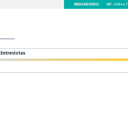
INDICADORES:
UF:
40844.7
Entrevistas