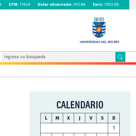
9
UTM:
71649
Dolar observado:
913.86
Euro:
1053.08
CALENDARIO
L
M
X
J
V
S
D
1