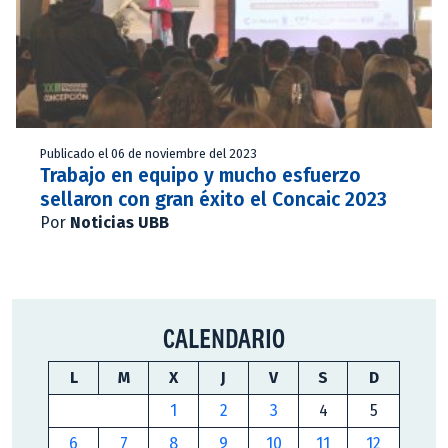
Publicado el 06 de noviembre del 2023
Trabajo en equipo y mucho esfuerzo
sellaron con gran éxito el Concaic 2023
Por
Noticias UBB
CALENDARIO
L
M
X
J
V
S
D
1
2
3
4
5
6
7
8
9
10
11
12