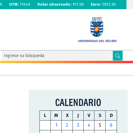
9
UTM:
71649
Dolar observado:
911.58
Euro:
1053.36
CALENDARIO
L
M
X
J
V
S
D
1
2
3
4
5
6