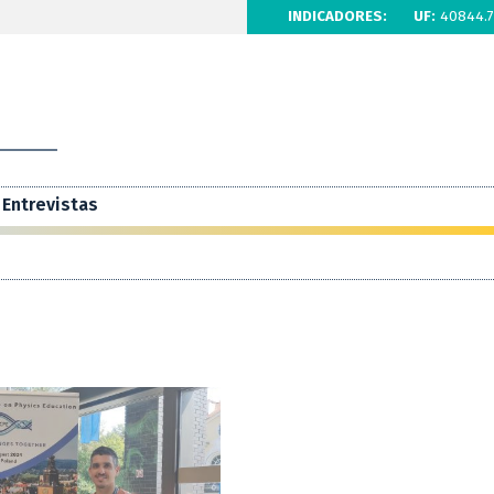
INDICADORES:
UF:
40844.7
Entrevistas