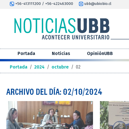
+56-413111200 / +56-422463000
ubb@ubiobio.cl
Portada
Noticias
OpiniónUBB
Portada
/
2024
/
octubre
/
02
ARCHIVO DEL DÍA: 02/10/2024