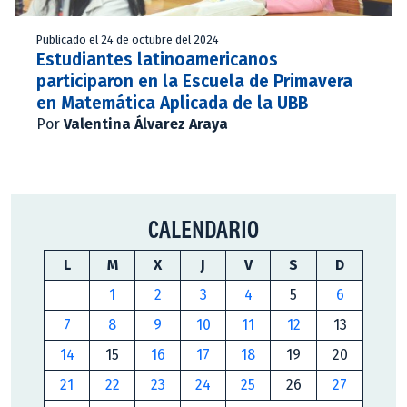
Publicado el 24 de octubre del 2024
Estudiantes latinoamericanos
participaron en la Escuela de Primavera
en Matemática Aplicada de la UBB
Por
Valentina Álvarez Araya
CALENDARIO
L
M
X
J
V
S
D
1
2
3
4
5
6
7
8
9
10
11
12
13
14
15
16
17
18
19
20
21
22
23
24
25
26
27