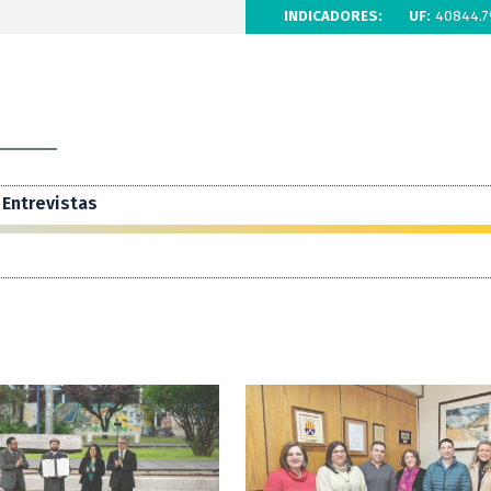
INDICADORES:
UF:
40844.7
Entrevistas