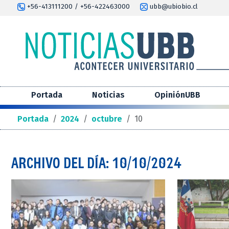
+56-413111200 / +56-422463000
ubb@ubiobio.cl
Portada
Noticias
OpiniónUBB
Portada
/
2024
/
octubre
/
10
ARCHIVO DEL DÍA: 10/10/2024