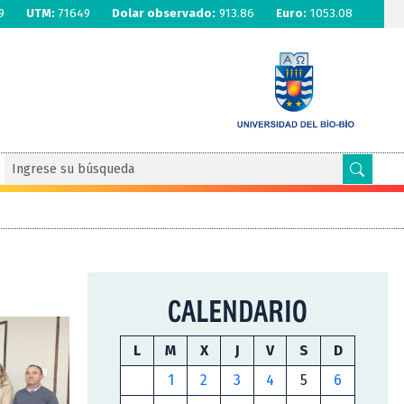
9
UTM:
71649
Dolar observado:
913.86
Euro:
1053.08
CALENDARIO
L
M
X
J
V
S
D
1
2
3
4
5
6