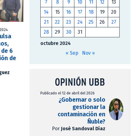
7
8
9
10
11
12
13
14
15
16
17
18
19
20
21
22
23
24
25
26
27
 2024
28
29
30
31
pulsa
ños,
octubre 2024
 de 6
« Sep
Nov »
ión de
íguez
OPINIÓN UBB
Publicado el 12 de abril del 2026
¿Gobernar o solo
gestionar la
contaminación en
Ñuble?
Por
José Sandoval Díaz