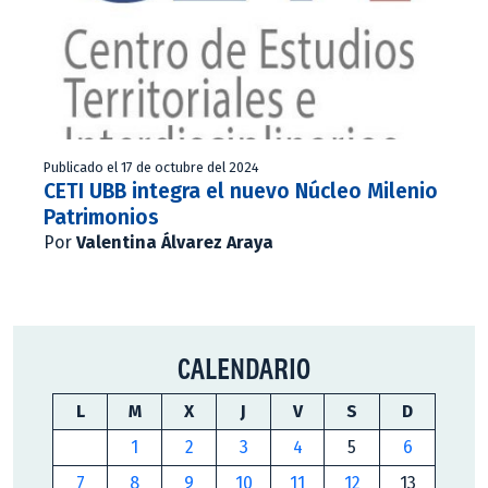
Publicado el 17 de octubre del 2024
CETI UBB integra el nuevo Núcleo Milenio
Patrimonios
Por
Valentina Álvarez Araya
CALENDARIO
L
M
X
J
V
S
D
1
2
3
4
5
6
7
8
9
10
11
12
13