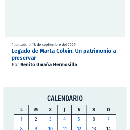
Publicado el 18 de septiembre del 2025
Legado de Marta Colvin: Un patrimonio a
preservar
Por
Benito Umaña Hermosilla
CALENDARIO
L
M
X
J
V
S
D
1
2
3
4
5
6
7
8
9
10
11
12
13
14