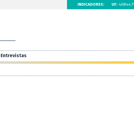
INDICADORES:
UF:
40844.7
Entrevistas