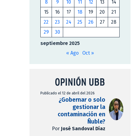
8
9
10
11
12
13
14
15
16
17
18
19
20
21
22
23
24
25
26
27
28
29
30
septiembre 2025
« Ago
Oct »
OPINIÓN UBB
Publicado el 12 de abril del 2026
¿Gobernar o solo
gestionar la
contaminación en
Ñuble?
Por
José Sandoval Díaz