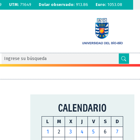
9
UTM:
71649
Dolar observado:
913.86
Euro:
1053.08
CALENDARIO
L
M
X
J
V
S
D
1
2
3
4
5
6
7