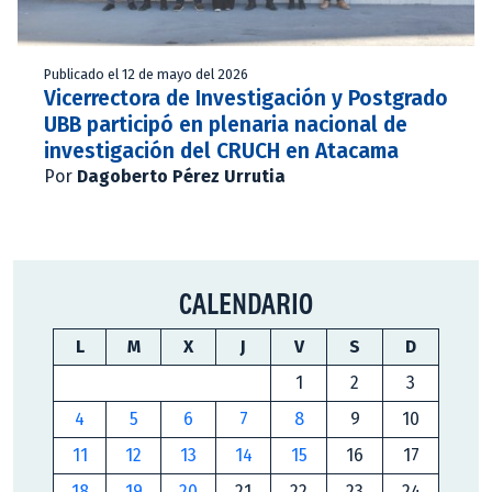
Publicado el 12 de mayo del 2026
Vicerrectora de Investigación y Postgrado
UBB participó en plenaria nacional de
investigación del CRUCH en Atacama
Por
Dagoberto Pérez Urrutia
CALENDARIO
L
M
X
J
V
S
D
1
2
3
4
5
6
7
8
9
10
11
12
13
14
15
16
17
18
19
20
21
22
23
24