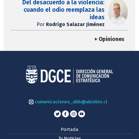
Del desacuerdo a la violencia:
cuando el odio reemplaza las
ideas
Por
Rodrigo Salazar Jiménez
+ Opiniones
comunicaciones_ubb@ubiobio.cl
Portada
Tv Noticias