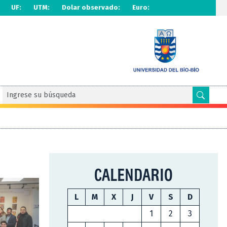
UF:
UTM:
Dolar observado:
Euro:
CALENDARIO
L
M
X
J
V
S
D
1
2
3