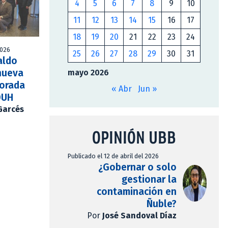
4
5
6
7
8
9
10
11
12
13
14
15
16
17
18
19
20
21
22
23
24
2026
25
26
27
28
29
30
31
aldo
nueva
mayo 2026
porada
« Abr
Jun »
DUH
Garcés
OPINIÓN UBB
Publicado el 12 de abril del 2026
¿Gobernar o solo
gestionar la
contaminación en
Ñuble?
Por
José Sandoval Díaz