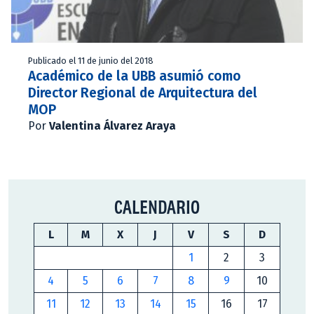
Publicado el 11 de junio del 2018
Académico de la UBB asumió como
Director Regional de Arquitectura del
MOP
Por
Valentina Álvarez Araya
CALENDARIO
L
M
X
J
V
S
D
1
2
3
4
5
6
7
8
9
10
11
12
13
14
15
16
17