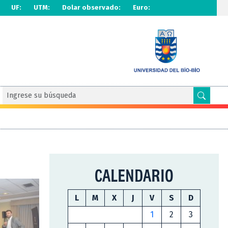
UF:
UTM:
Dolar observado:
Euro:
CALENDARIO
L
M
X
J
V
S
D
1
2
3