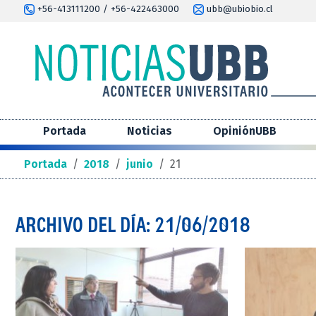
+56-413111200 / +56-422463000
ubb@ubiobio.cl
Portada
Noticias
OpiniónUBB
Portada
/
2018
/
junio
/
21
ARCHIVO DEL DÍA: 21/06/2018