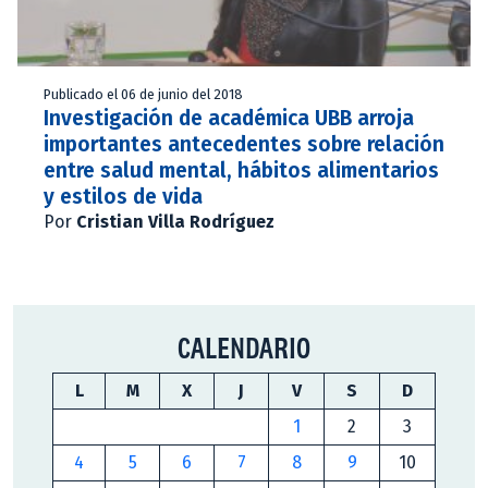
Publicado el 06 de junio del 2018
Investigación de académica UBB arroja
importantes antecedentes sobre relación
entre salud mental, hábitos alimentarios
y estilos de vida
Por
Cristian Villa Rodríguez
CALENDARIO
L
M
X
J
V
S
D
1
2
3
4
5
6
7
8
9
10