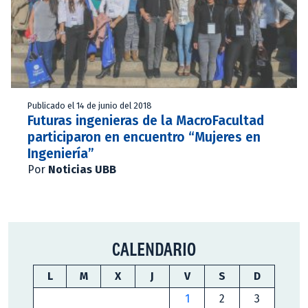
Publicado el 14 de junio del 2018
Futuras ingenieras de la MacroFacultad
participaron en encuentro “Mujeres en
Ingeniería”
Por
Noticias UBB
CALENDARIO
L
M
X
J
V
S
D
1
2
3