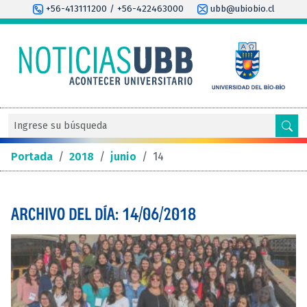
+56-413111200 / +56-422463000
ubb@ubiobio.cl
Portada
/
2018
/
junio
/
14
ARCHIVO DEL DÍA: 14/06/2018