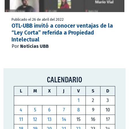
Publicado el 26 de abril del 2022
OTL-UBB invitó a conocer ventajas de la
“Ley Corta” referida a Propiedad
Intelectual
Por
Noticias UBB
CALENDARIO
L
M
X
J
V
S
D
1
2
3
4
5
6
7
8
9
10
11
12
13
14
15
16
17
18
19
20
21
22
23
24