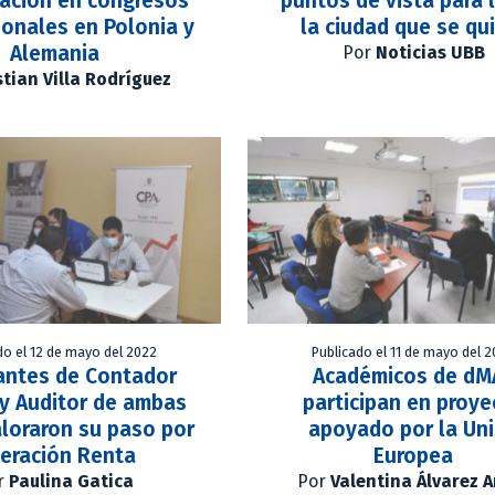
gación en congresos
puntos de vista para 
ionales en Polonia y
la ciudad que se qu
Alemania
Por
Noticias UBB
stian Villa Rodríguez
do el 12 de mayo del 2022
Publicado el 11 de mayo del 
antes de Contador
Académicos de dM
 y Auditor de ambas
participan en proye
loraron su paso por
apoyado por la Un
eración Renta
Europea
r
Paulina Gatica
Por
Valentina Álvarez 