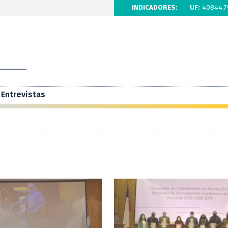
INDICADORES:
UF:
40844.7
Entrevistas