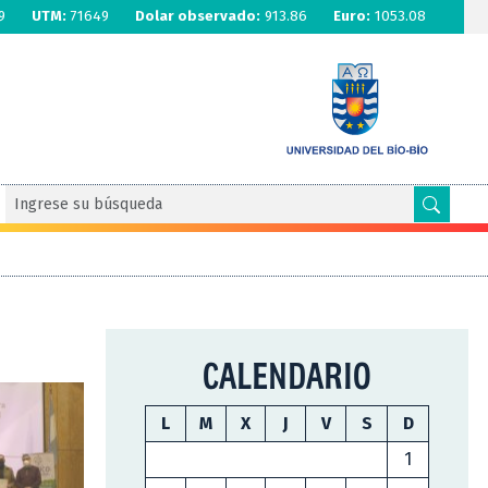
9
UTM:
71649
Dolar observado:
913.86
Euro:
1053.08
CALENDARIO
L
M
X
J
V
S
D
1