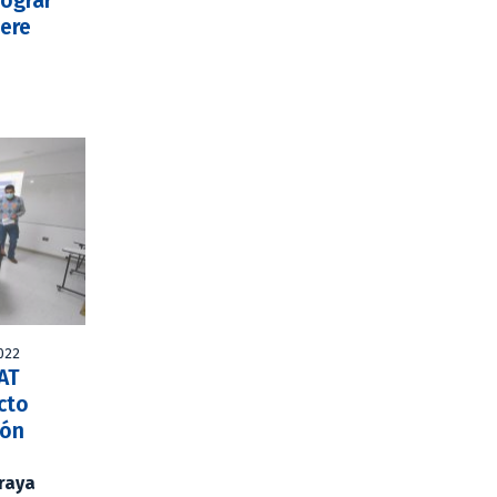
lograr
iere
2022
AT
cto
ión
Araya