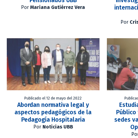
Pensionados UBB
investi
internac
Por
Mariana Gutiérrez Vera
Por
Cri
Publicado el 12 de mayo del 2022
Publica
Abordan normativa legal y
Estudi
aspectos pedagógicos de la
Público
Pedagogía Hospitalaria
sedes va
Op
Por
Noticias UBB
Po