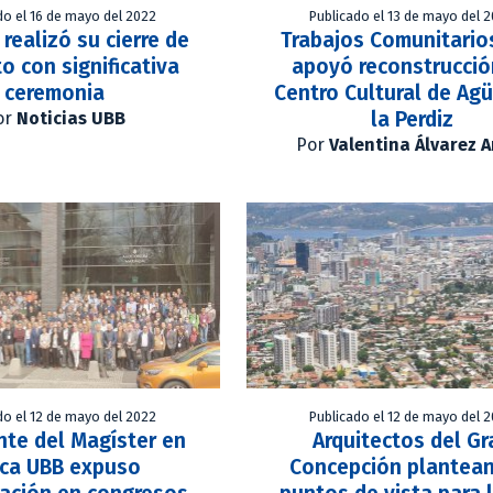
do el 16 de mayo del 2022
Publicado el 13 de mayo del 
realizó su cierre de
Trabajos Comunitario
o con significativa
apoyó reconstrucció
ceremonia
Centro Cultural de Agü
la Perdiz
or
Noticias UBB
Por
Valentina Álvarez 
do el 12 de mayo del 2022
Publicado el 12 de mayo del 
nte del Magíster en
Arquitectos del Gr
ica UBB expuso
Concepción plantean