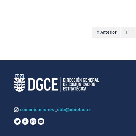
« Anterior
1
comunicaciones_ubb@ubiobio.cl