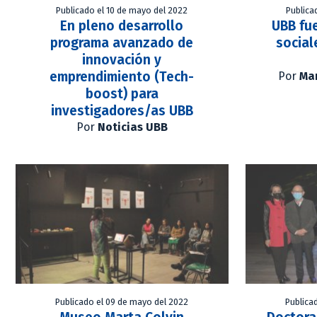
Publicado el 10 de mayo del 2022
Publica
En pleno desarrollo
UBB fu
programa avanzado de
social
innovación y
emprendimiento (Tech-
Por
Mar
boost) para
investigadores/as UBB
Por
Noticias UBB
Publicado el 09 de mayo del 2022
Publica