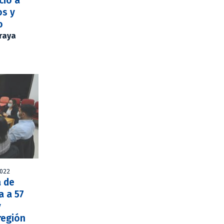
cio a
os y
o
Araya
2022
 de
a a 57
y
región