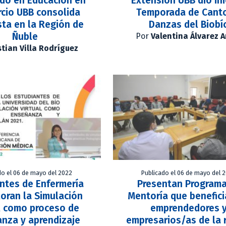
do en Educación en
Extensión UBB dio ini
cio UBB consolida
Temporada de Cant
ta en la Región de
Danzas del Biobí
Ñuble
Por
Valentina Álvarez 
stian Villa Rodríguez
do el 06 de mayo del 2022
Publicado el 06 de mayo del 
ntes de Enfermería
Presentan Programa
oran la Simulación
Mentoría que benefici
l como proceso de
emprendedores 
nza y aprendizaje
empresarios/as de la 