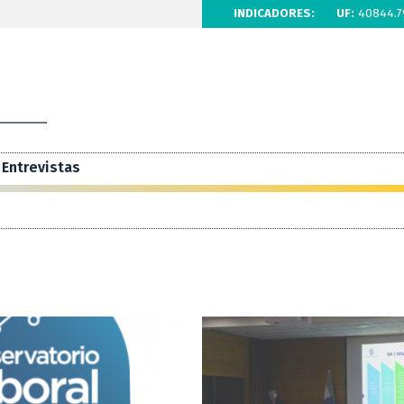
INDICADORES:
UF:
40844.7
Entrevistas