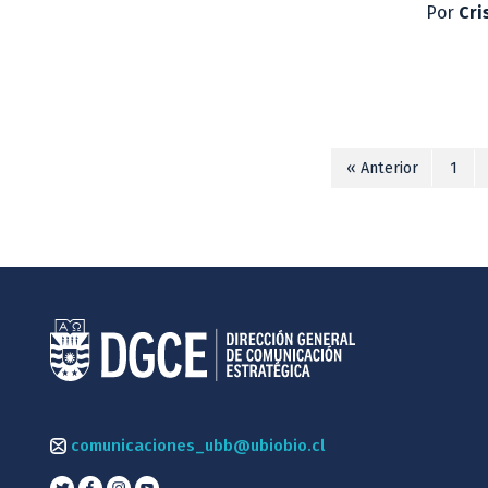
Por
Cri
« Anterior
1
comunicaciones_ubb@ubiobio.cl