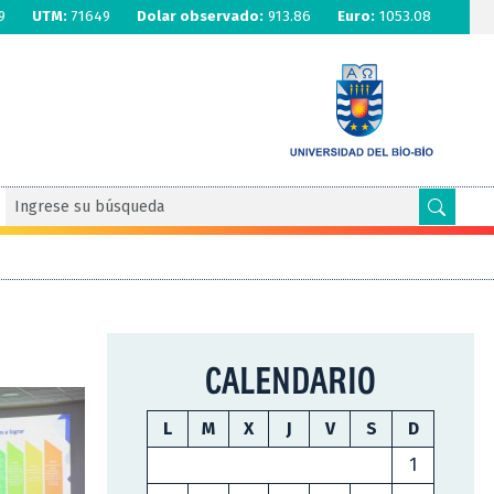
9
UTM:
71649
Dolar observado:
913.86
Euro:
1053.08
CALENDARIO
L
M
X
J
V
S
D
1