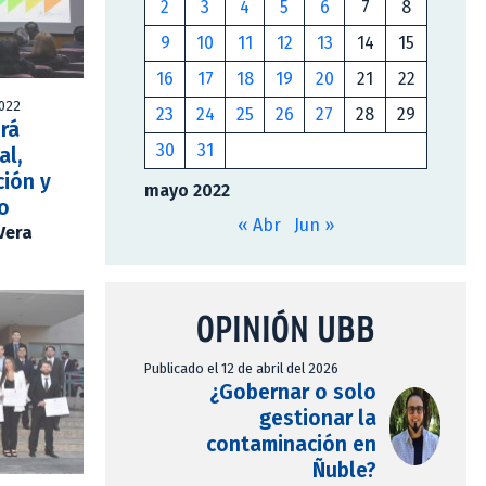
2
3
4
5
6
7
8
9
10
11
12
13
14
15
16
17
18
19
20
21
22
2022
23
24
25
26
27
28
29
rá
30
31
al,
ción y
mayo 2022
o
« Abr
Jun »
Vera
OPINIÓN UBB
Publicado el 12 de abril del 2026
¿Gobernar o solo
gestionar la
contaminación en
Ñuble?