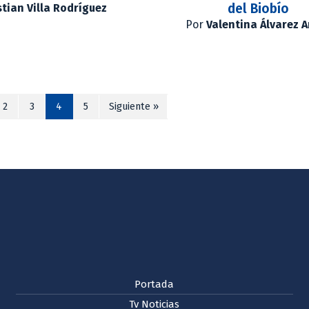
del Biobío
stian Villa Rodríguez
Por
Valentina Álvarez 
2
3
4
5
Siguiente »
Portada
Tv Noticias