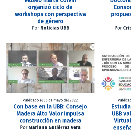
Museo Marta Colvin
Doctora
organizó ciclo de
Consor
workshops con perspectiva
propues
de género
Por
Noticias UBB
Por
Cri
Publicado el 06 de mayo del 2022
Publica
Con base en la UBB: Consejo
Estudia
Madera Alto Valor impulsa
UBB val
construcción en madera
Virtua
enseña
Por
Mariana Gutiérrez Vera