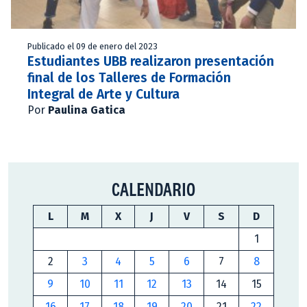
Publicado el 09 de enero del 2023
Estudiantes UBB realizaron presentación
final de los Talleres de Formación
Integral de Arte y Cultura
Por
Paulina Gatica
CALENDARIO
L
M
X
J
V
S
D
1
2
3
4
5
6
7
8
9
10
11
12
13
14
15
16
17
18
19
20
21
22