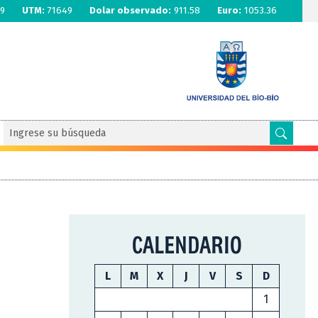
9
UTM:
71649
Dolar observado:
911.58
Euro:
1053.36
CALENDARIO
L
M
X
J
V
S
D
1