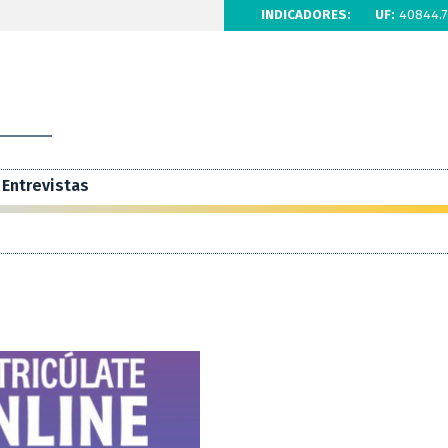
INDICADORES:
UF:
40844.7
Entrevistas