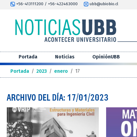
+56-413111200 / +56-422463000
ubb@ubiobio.cl
Portada
Noticias
OpiniónUBB
Portada
/
2023
/
enero
/
17
ARCHIVO DEL DÍA: 17/01/2023