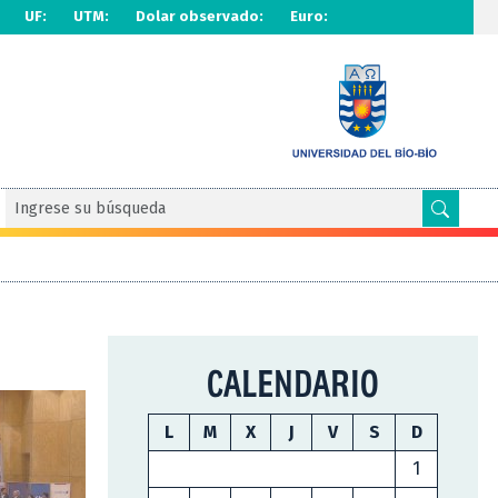
UF:
UTM:
Dolar observado:
Euro:
CALENDARIO
L
M
X
J
V
S
D
1