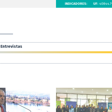
INDICADORES:
UF:
40844.7
Entrevistas