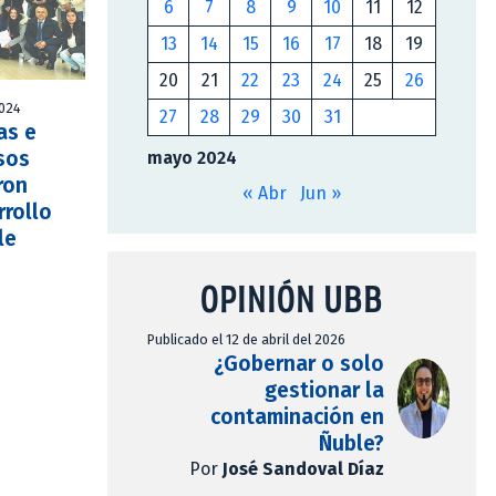
6
7
8
9
10
11
12
13
14
15
16
17
18
19
20
21
22
23
24
25
26
2024
27
28
29
30
31
as e
sos
mayo 2024
ron
« Abr
Jun »
rrollo
le
OPINIÓN UBB
Publicado el 12 de abril del 2026
¿Gobernar o solo
gestionar la
contaminación en
Ñuble?
Por
José Sandoval Díaz