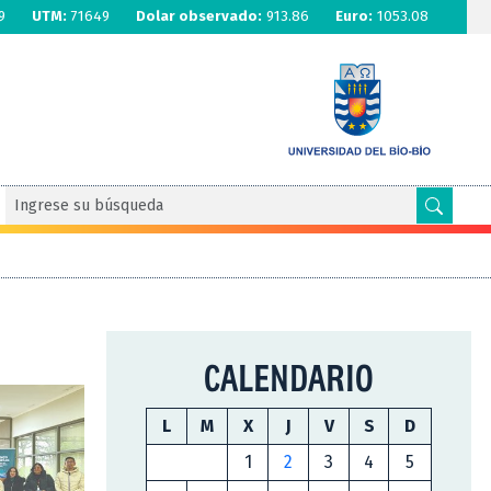
9
UTM:
71649
Dolar observado:
913.86
Euro:
1053.08
CALENDARIO
L
M
X
J
V
S
D
1
2
3
4
5