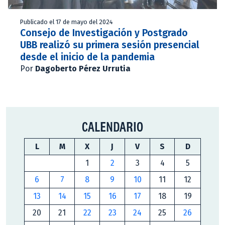
Publicado el 17 de mayo del 2024
Consejo de Investigación y Postgrado
UBB realizó su primera sesión presencial
desde el inicio de la pandemia
Por
Dagoberto Pérez Urrutia
CALENDARIO
L
M
X
J
V
S
D
1
2
3
4
5
6
7
8
9
10
11
12
13
14
15
16
17
18
19
20
21
22
23
24
25
26