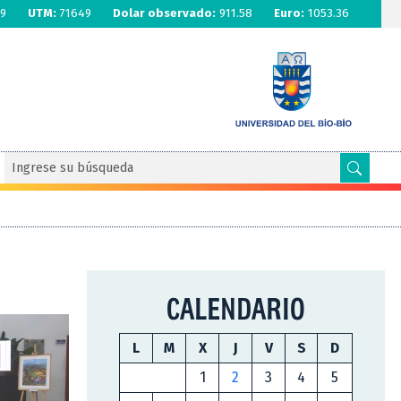
9
UTM:
71649
Dolar observado:
911.58
Euro:
1053.36
CALENDARIO
L
M
X
J
V
S
D
1
2
3
4
5