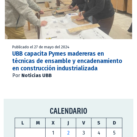
Publicado el 27 de mayo del 2024
UBB capacita Pymes madereras en
técnicas de ensamble y encadenamiento
en construcción industrializada
Por
Noticias UBB
CALENDARIO
L
M
X
J
V
S
D
1
2
3
4
5