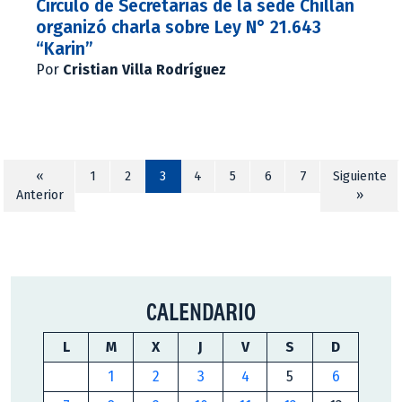
Círculo de Secretarias de la sede Chillán
organizó charla sobre Ley N° 21.643
“Karin”
Por
Cristian Villa Rodríguez
«
1
2
3
4
5
6
7
Siguiente
Anterior
»
CALENDARIO
L
M
X
J
V
S
D
1
2
3
4
5
6