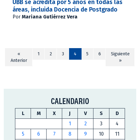
UBB se acredita por 5 años en todas las
áreas, incluida Docencia de Postgrado
Por
Mariana Gutiérrez Vera
«
1
2
3
4
5
6
Siguiente
Anterior
»
CALENDARIO
L
M
X
J
V
S
D
1
2
3
4
5
6
7
8
9
10
11