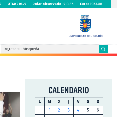
9
UTM:
71649
Dolar observado:
913.86
Euro:
1053.08
CALENDARIO
L
M
X
J
V
S
D
1
2
3
4
5
6