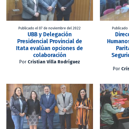
Publicado el 07 de noviembre del 2022
Publicado 
UBB y Delegación
Direc
Presidencial Provincial de
Humanos
Itata evalúan opciones de
Parit
colaboración
Seguri
Por
Cristian Villa Rodríguez
Por
Cri