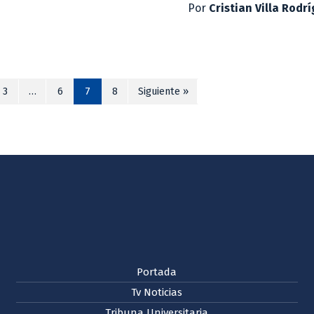
Por
Cristian Villa Rodr
3
…
6
7
8
Siguiente »
Portada
Tv Noticias
Tribuna Universitaria