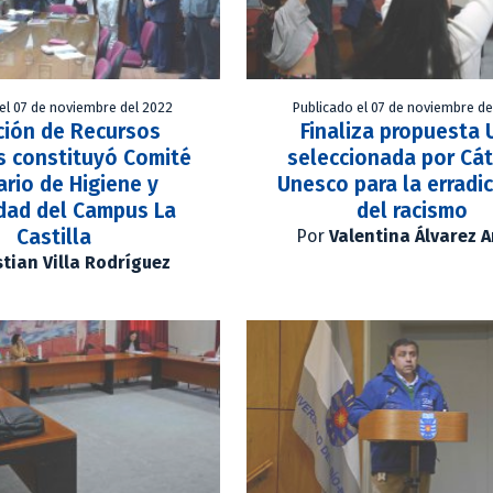
el 07 de noviembre del 2022
Publicado el 07 de noviembre de
ción de Recursos
Finaliza propuesta 
 constituyó Comité
seleccionada por Cá
ario de Higiene y
Unesco para la erradi
dad del Campus La
del racismo
Castilla
Por
Valentina Álvarez 
stian Villa Rodríguez