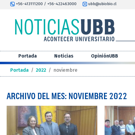
+56-413111200 / +56-422463000
ubb@ubiobio.cl
Portada
Noticias
OpiniónUBB
Portada
/
2022
/
noviembre
ARCHIVO DEL MES: NOVIEMBRE 2022