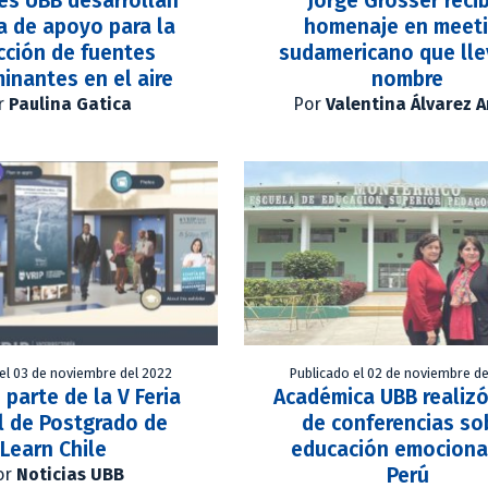
es UBB desarrollan
Jorge Grosser reci
a de apoyo para la
homenaje en meet
cción de fuentes
sudamericano que lle
inantes en el aire
nombre
r
Paulina Gatica
Por
Valentina Álvarez 
el 03 de noviembre del 2022
Publicado el 02 de noviembre de
 parte de la V Feria
Académica UBB realizó
l de Postgrado de
de conferencias so
Learn Chile
educación emociona
Perú
or
Noticias UBB