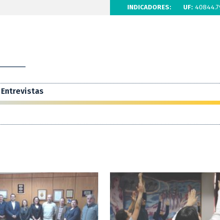
INDICADORES:
UF:
40844.7
Entrevistas