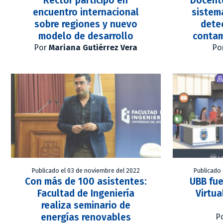
Rector participó en
Docent
encuentro internacional
sistem
sobre regiones y nuevo
dete
modelo de desarrollo
contam
Por
Mariana Gutiérrez Vera
Po
Publicado el 03 de noviembre del 2022
Publicado 
Con más de 100 asistentes:
UBB fue
Facultad de Ingeniería
Virtua
realiza seminario de
energías renovables
P