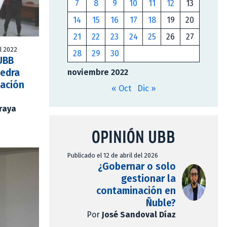
7
8
9
10
11
12
13
14
15
16
17
18
19
20
21
22
23
24
25
26
27
l 2022
28
29
30
UBB
tedra
noviembre 2022
cación
« Oct
Dic »
Araya
OPINIÓN UBB
Publicado el 12 de abril del 2026
¿Gobernar o solo
gestionar la
contaminación en
Ñuble?
Por
José Sandoval Díaz