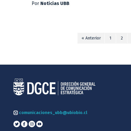
Por
Noticias UBB
« Anterior
1
2
comunicaciones_ubb@ubiobio.cl