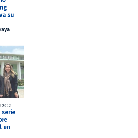
bió
ing
va su
Araya
l 2022
 serie
bre
l en