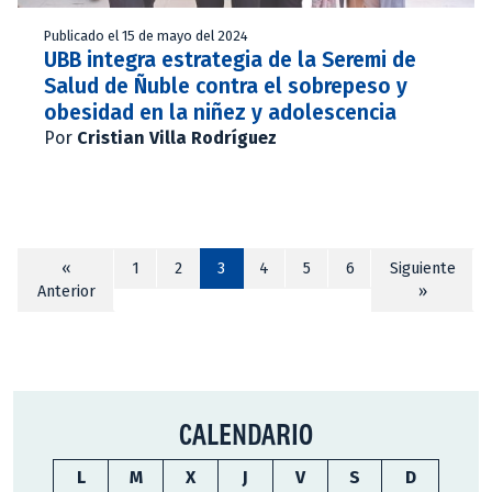
Publicado el 15 de mayo del 2024
UBB integra estrategia de la Seremi de
Salud de Ñuble contra el sobrepeso y
obesidad en la niñez y adolescencia
Por
Cristian Villa Rodríguez
«
1
2
3
4
5
6
Siguiente
Anterior
»
CALENDARIO
L
M
X
J
V
S
D