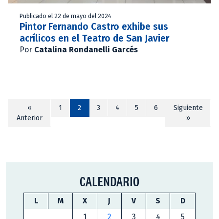
Publicado el 22 de mayo del 2024
Pintor Fernando Castro exhibe sus
acrílicos en el Teatro de San Javier
Por
Catalina Rondanelli Garcés
«
1
2
3
4
5
6
Siguiente
Anterior
»
CALENDARIO
L
M
X
J
V
S
D
1
2
3
4
5